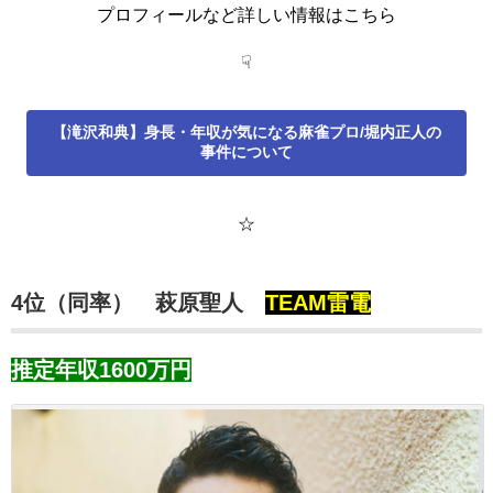
プロフィールなど詳しい情報はこちら
☟
【滝沢和典】身長・年収が気になる麻雀プロ/堀内正人の
事件について
☆
4位（同率） 萩原聖人
TEAM雷電
推定年収1600万円