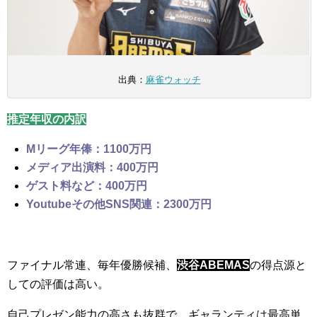
出典：
麻雀ウォッチ
推定年収の内訳
Mリーグ年俸：1100万円
メディア出演料：400万円
ゲスト料など：400万円
Youtubeその他SNS関連：2300万円
ファイナル常連、毎年優勝候補、
渋谷ABEMAS
の得点源と
しての評価は高い。
自己プレゼン能力の高さも抜群で、ギャランティは最高単