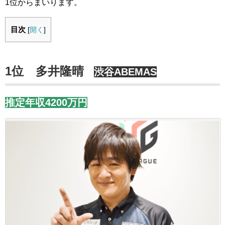
1位からまいります。
目次
[
開く
]
1位 多井隆晴
渋谷ABEMAS
推定年収4200万円