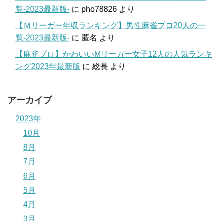
覧-2023最新版-
に
pho78826
より
【Ｍリーガー年収ランキング】男性麻雀プロ20人の一
覧-2023最新版-
に
匿名
より
【麻雀プロ】かわいいMリーガー女子12人の人気ランキ
ング2023年最新版
に
総長
より
アーカイブ
2023年
10月
8月
7月
6月
5月
4月
3月