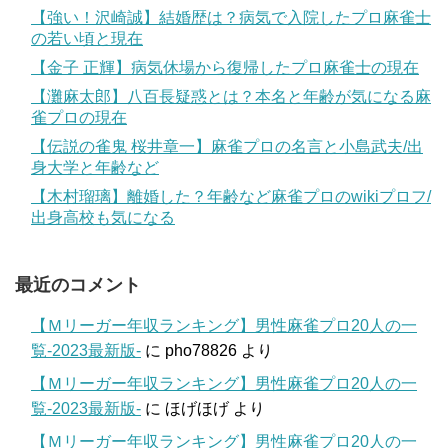
【強い！沢崎誠】結婚歴は？病気で入院したプロ麻雀士
の若い頃と現在
【金子 正輝】病気休場から復帰したプロ麻雀士の現在
【灘麻太郎】八百長疑惑とは？本名と年齢が気になる麻
雀プロの現在
【伝説の雀鬼 桜井章一】麻雀プロの名言と小島武夫/出
身大学と年齢など
【木村瑠璃】離婚した？年齢など麻雀プロのwikiプロフ/
出身高校も気になる
最近のコメント
【Ｍリーガー年収ランキング】男性麻雀プロ20人の一
覧-2023最新版-
に
pho78826
より
【Ｍリーガー年収ランキング】男性麻雀プロ20人の一
覧-2023最新版-
に
ほげほげ
より
【Ｍリーガー年収ランキング】男性麻雀プロ20人の一