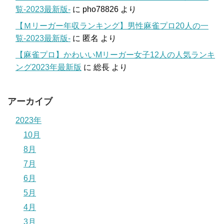
覧-2023最新版-
に
pho78826
より
【Ｍリーガー年収ランキング】男性麻雀プロ20人の一
覧-2023最新版-
に
匿名
より
【麻雀プロ】かわいいMリーガー女子12人の人気ランキ
ング2023年最新版
に
総長
より
アーカイブ
2023年
10月
8月
7月
6月
5月
4月
3月