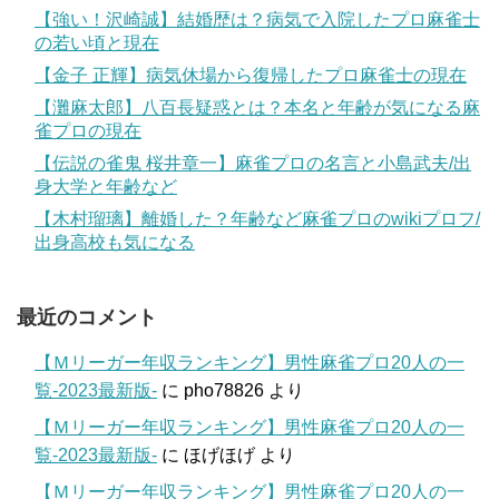
【強い！沢崎誠】結婚歴は？病気で入院したプロ麻雀士
の若い頃と現在
【金子 正輝】病気休場から復帰したプロ麻雀士の現在
【灘麻太郎】八百長疑惑とは？本名と年齢が気になる麻
雀プロの現在
【伝説の雀鬼 桜井章一】麻雀プロの名言と小島武夫/出
身大学と年齢など
【木村瑠璃】離婚した？年齢など麻雀プロのwikiプロフ/
出身高校も気になる
最近のコメント
【Ｍリーガー年収ランキング】男性麻雀プロ20人の一
覧-2023最新版-
に
pho78826
より
【Ｍリーガー年収ランキング】男性麻雀プロ20人の一
覧-2023最新版-
に
ほげほげ
より
【Ｍリーガー年収ランキング】男性麻雀プロ20人の一