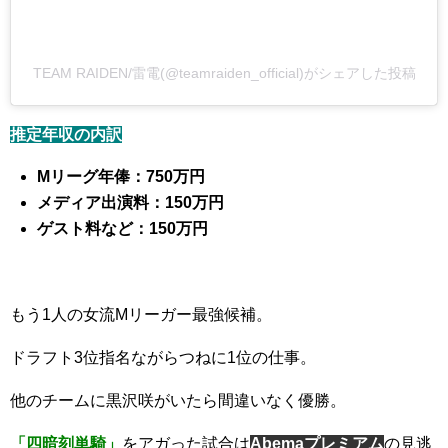
TEAM RAIDEN/雷電(@teamraiden_official)がシェアした投稿
推定年収の内訳
Mリーグ年俸：750万円
メディア出演料：150万円
ゲスト料など：150万円
もう1人の女流Mリーガー最強候補。
ドラフト3位指名ながらつねに1位の仕事。
他のチームに黒沢咲がいたら間違いなく優勝。
「四暗刻単騎」
をアガった試合は
Abemaプレミアム
の見逃