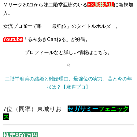
Ｍリーグ2021から妹二階堂亜樹のいる
EX風林火山
に新規加
入。
女流プロ雀士で唯一「最強位」のタイトルホルダー。
Youtube
「るみあきCanねる」が好調。
プロフィールなど詳しい情報はこちら。
☟
二階堂瑠美の結婚と離婚理由、最強位の実力、昔と今の年
収は？【麻雀プロ】
7位（同率）東城りお
セガサミー
フェニック
ス
推定850万円