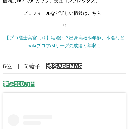
破壊力NO.1のGカップ、実はコンプレックス。
プロフィールなど詳しい情報はこちら。
☟
【プロ雀士高宮まり】結婚は？出身高校や年齢、本名など
wikiプロフ/Mリーグの成績と年収も
6位 日向藍子
渋谷ABEMAS
推定900万円