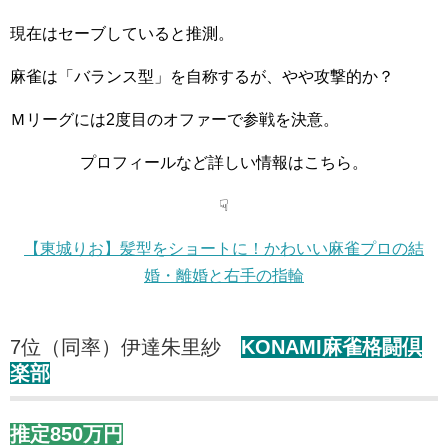
現在はセーブしていると推測。
麻雀は「バランス型」を自称するが、やや攻撃的か？
Ｍリーグには2度目のオファーで参戦を決意。
プロフィールなど詳しい情報はこちら。
☟
【東城りお】髪型をショートに！かわいい麻雀プロの結
婚・離婚と右手の指輪
7位（同率）伊達朱里紗
KONAMI麻雀格闘倶
楽部
推定850万円