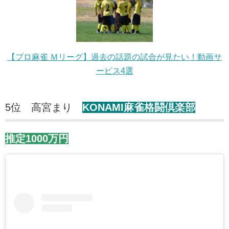
【プロ麻雀 Ｍリーグ】過去の話題の試合が見たい！動画サ
ービス4選
5位 高宮まり
KONAMI麻雀格闘倶楽部
推定1000万円