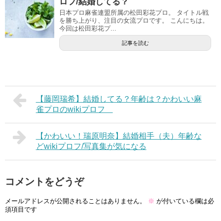
ロフ/結婚してる？
日本プロ麻雀連盟所属の松田彩花プロ。 タイトル戦
を勝ち上がり、注目の女流プロです。 こんにちは。
今回は松田彩花プ...
記事を読む
【藤岡瑞希】結婚してる？年齢は？かわいい麻
雀プロのwikiプロフ
【かわいい！瑞原明奈】結婚相手（夫）年齢な
どwikiプロフ/写真集が気になる
コメントをどうぞ
メールアドレスが公開されることはありません。
※
が付いている欄は必
須項目です