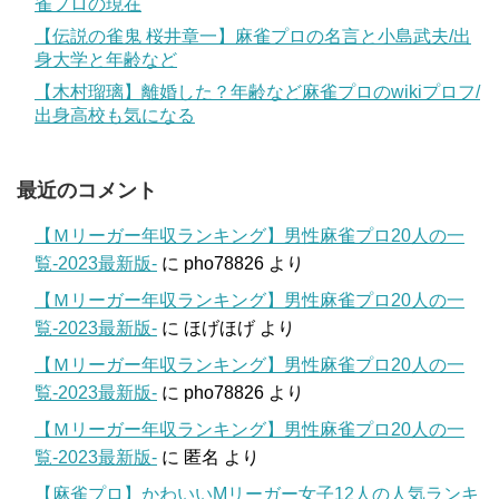
雀プロの現在
【伝説の雀鬼 桜井章一】麻雀プロの名言と小島武夫/出
身大学と年齢など
【木村瑠璃】離婚した？年齢など麻雀プロのwikiプロフ/
出身高校も気になる
最近のコメント
【Ｍリーガー年収ランキング】男性麻雀プロ20人の一
覧-2023最新版-
に
pho78826
より
【Ｍリーガー年収ランキング】男性麻雀プロ20人の一
覧-2023最新版-
に
ほげほげ
より
【Ｍリーガー年収ランキング】男性麻雀プロ20人の一
覧-2023最新版-
に
pho78826
より
【Ｍリーガー年収ランキング】男性麻雀プロ20人の一
覧-2023最新版-
に
匿名
より
【麻雀プロ】かわいいMリーガー女子12人の人気ランキ