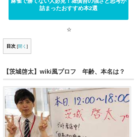
麻雀で勝てない人必見！堀慎吾の強さと思考が
詰まったおすすめ本2選
☆
目次
[
開く
]
【茨城啓太】wiki風プロフ 年齢、本名は？