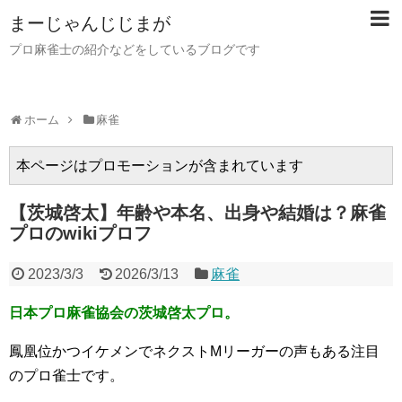
まーじゃんじじまが
プロ麻雀士の紹介などをしているブログです
ホーム
麻雀
本ページはプロモーションが含まれています
【茨城啓太】年齢や本名、出身や結婚は？麻雀
プロのwikiプロフ
2023/3/3
2026/3/13
麻雀
日本プロ麻雀協会の茨城啓太プロ。
鳳凰位かつイケメンでネクストMリーガーの声もある注目
のプロ雀士です。