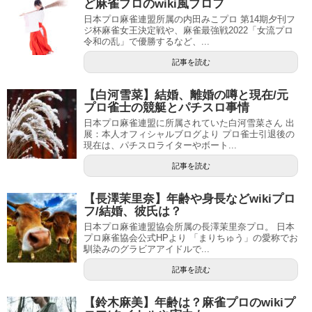
ど麻雀プロのwiki風プロフ
日本プロ麻雀連盟所属の内田みこプロ 第14期夕刊フ
ジ杯麻雀女王決定戦や、麻雀最強戦2022「女流プロ
令和の乱」で優勝するなど、...
記事を読む
【白河雪菜】結婚、離婚の噂と現在/元
プロ雀士の競艇とパチスロ事情
日本プロ麻雀連盟に所属されていた白河雪菜さん 出
展：本人オフィシャルブログより プロ雀士引退後の
現在は、パチスロライターやボート...
記事を読む
【長澤茉里奈】年齢や身長などwikiプロ
フ/結婚、彼氏は？
日本プロ麻雀連盟協会所属の長澤茉里奈プロ。 日本
プロ麻雀協会公式HPより 「まりちゅう」の愛称でお
馴染みのグラビアアイドルで...
記事を読む
【鈴木麻美】年齢は？麻雀プロのwikiプ