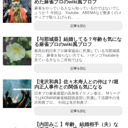
めた麻雀プロのwiki風プロフ
麻雀をやっている人なら知っているのではないでし
ょうか？ 今回は、Youtube、ABEMAなど数多くのメ
ディアで取り上げられ、 ...
記事を読む
【与那城葵】結婚してる？年齢も気にな
る麻雀プロのwiki風プロフ
最高位戦日本プロ麻雀協会に所属している与那城葵
プロ。 麻雀を知らない方でも、パチンコYoutubeを
見ている方ならご存知ではな...
記事を読む
【滝沢和典】佐々木寿人との仲は？/堀
内正人事件との関係も気になる
日本プロ麻雀連盟の高身長イケメン雀士。 Mリーグ
ではKONAMI麻雀格闘俱楽部に所属して活躍中の滝
沢和典プロ。 今回は滝沢和典プ...
記事を読む
【内田みこ 】年齢、結婚相手（夫）な