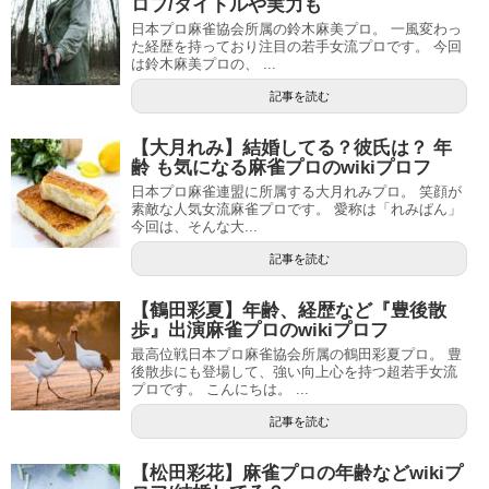
ロフ/タイトルや実力も
日本プロ麻雀協会所属の鈴木麻美プロ。 一風変わっ
た経歴を持っており注目の若手女流プロです。 今回
は鈴木麻美プロの、 ...
記事を読む
【大月れみ】結婚してる？彼氏は？ 年
齢 も気になる麻雀プロのwikiプロフ
日本プロ麻雀連盟に所属する大月れみプロ。 笑顔が
素敵な人気女流麻雀プロです。 愛称は「れみぱん」
今回は、そんな大...
記事を読む
【鶴田彩夏】年齢、経歴など『豊後散
歩』出演麻雀プロのwikiプロフ
最高位戦日本プロ麻雀協会所属の鶴田彩夏プロ。 豊
後散歩にも登場して、強い向上心を持つ超若手女流
プロです。 こんにちは。 ...
記事を読む
【松田彩花】麻雀プロの年齢などwikiプ