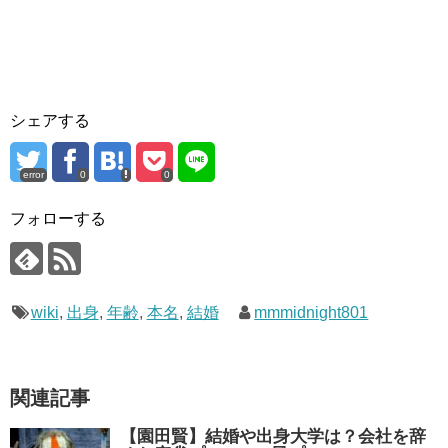
シェアする
error
0
0
フォローする
wiki
,
出身
,
年齢
,
本名
,
結婚
mmmidnight801
関連記事
【園田賢】結婚や出身大学は？会社を辞