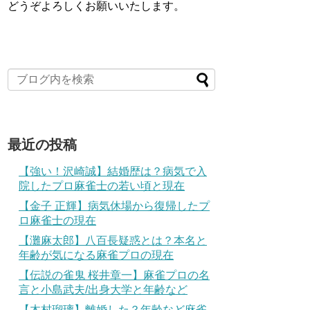
どうぞよろしくお願いいたします。
最近の投稿
【強い！沢崎誠】結婚歴は？病気で入
院したプロ麻雀士の若い頃と現在
【金子 正輝】病気休場から復帰したプ
ロ麻雀士の現在
【灘麻太郎】八百長疑惑とは？本名と
年齢が気になる麻雀プロの現在
【伝説の雀鬼 桜井章一】麻雀プロの名
言と小島武夫/出身大学と年齢など
【木村瑠璃】離婚した？年齢など麻雀