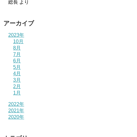
総長
より
アーカイブ
2023年
10月
8月
7月
6月
5月
4月
3月
2月
1月
2022年
2021年
2020年