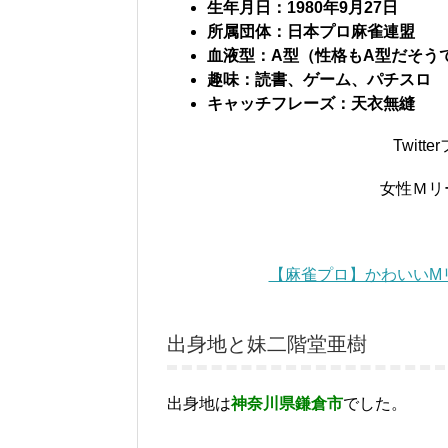
生年月日：1980年9月27日
所属団体：日本プロ麻雀連盟
血液型：A型（性格もA型だそう
趣味：読書、ゲーム、パチスロ
キャッチフレーズ：天衣無縫
Twit
女性Ｍリ
【麻雀プロ】かわいいMリ
出身地と妹二階堂亜樹
出身地は
神奈川県鎌倉市
でした。