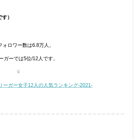
です）
terフォロワー数は6.8万人。
ーガーでは5位/12人です。
☟
ーガー女子12人の人気ランキング-2021-