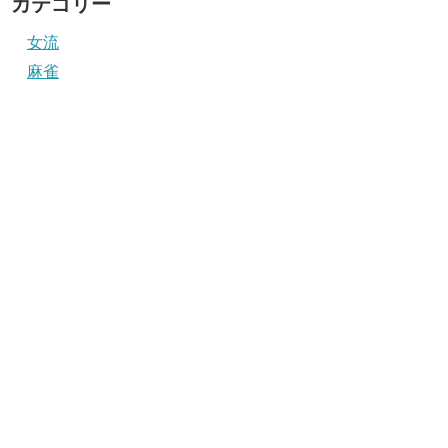
カテゴリー
女流
麻雀