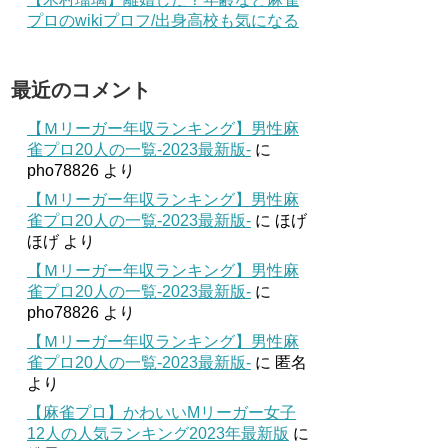
プロのwikiプロフ/出身高校も気になる
最近のコメント
【Ｍリーガー年収ランキング】男性麻
雀プロ20人の一覧-2023最新版-
に
pho78826
より
【Ｍリーガー年収ランキング】男性麻
雀プロ20人の一覧-2023最新版-
に
ほげ
ほげ
より
【Ｍリーガー年収ランキング】男性麻
雀プロ20人の一覧-2023最新版-
に
pho78826
より
【Ｍリーガー年収ランキング】男性麻
雀プロ20人の一覧-2023最新版-
に
匿名
より
【麻雀プロ】かわいいMリーガー女子
12人の人気ランキング2023年最新版
に