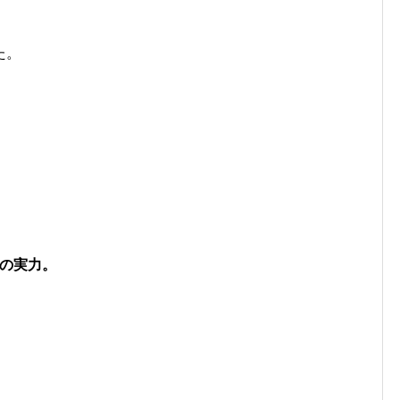
た。
。
の実力。