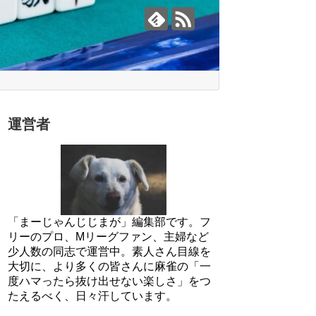
運営者
「まーじゃんじじまが」編集部です。フ
リーのプロ、Mリーグファン、主婦など
少人数の同志で運営中。素人さん目線を
大切に、より多くの皆さんに麻雀の「一
度ハマったら抜け出せない楽しさ」をつ
たえるべく、日々汗しています。