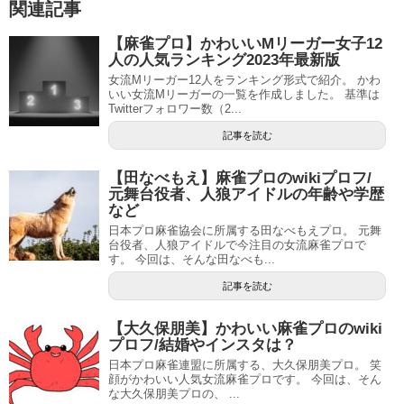
関連記事
【麻雀プロ】かわいいMリーガー女子12
人の人気ランキング2023年最新版
女流Mリーガー12人をランキング形式で紹介。 かわ
いい女流Mリーガーの一覧を作成しました。 基準は
Twitterフォロワー数（2...
記事を読む
【田なべもえ】麻雀プロのwikiプロフ/
元舞台役者、人狼アイドルの年齢や学歴
など
日本プロ麻雀協会に所属する田なべもえプロ。 元舞
台役者、人狼アイドルで今注目の女流麻雀プロで
す。 今回は、そんな田なべも...
記事を読む
【大久保朋美】かわいい麻雀プロのwiki
プロフ/結婚やインスタは？
日本プロ麻雀連盟に所属する、大久保朋美プロ。 笑
顔がかわいい人気女流麻雀プロです。 今回は、そん
な大久保朋美プロの、 ...