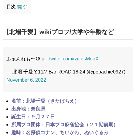
目次
[
開く
]
【北場千愛】wikiプロフ/大学や年齢など
ふぁんれも〜🍋
pic.twitter.com/rzicosMooX
— 北場 千愛🎀11/7 Bar ROAD 18-24 (@pebachie0927)
November 6, 2022
名前：北場千愛（きたばちえ）
出身地：奈良県
誕生日：９月２７日
所属プロ団体：日本プロ麻雀協会（２１期前期）
趣味：名探偵コナン、ちいかわ、ぬいぐるみ