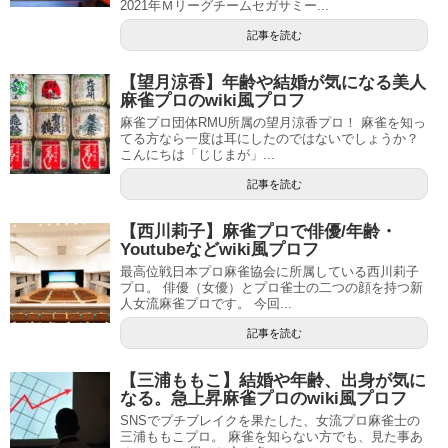
2021年Ｍリーグチームセガサミー...
記事を読む
【望月涼香】年齢や結婚が気になる美人
麻雀プロのwiki風プロフ
麻雀プロ団体RMU所属の望月涼香プロ！ 麻雀を知っ
てる方なら一度は耳にしたのではないでしょうか？
こんにちは「じじまが」...
記事を読む
【西川莉子】麻雀プロで俳優/年齢・
Youtubeなどwiki風プロフ
最高位戦日本プロ麻雀協会に所属している西川莉子
プロ。 俳優（女優）とプロ雀士の二つの顔を持つ新
人女流麻雀プロです。 今回...
記事を読む
【三浦ももこ】結婚や年齢、出身が気に
なる。急上昇麻雀プロのwiki風プロフ
SNSでプチブレイクを果たした、女流プロ麻雀士の
三浦ももこプロ。 麻雀を知らない方でも、見た事あ