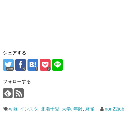
シェアする
error
0
0
フォローする
wiki
,
インスタ
,
北場千愛
,
大学
,
年齢
,
麻雀
nori22job