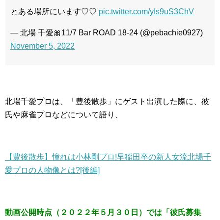
とある場所にいます♡♡
pic.twitter.com/yIs9uS3ChV
— 北場 千愛🎀11/7 Bar ROAD 18-24 (@pebachie0927)
November 5, 2022
北場千愛プロは、「豊後散歩」にゲスト出演した際に、彼
氏や麻雀プロなどについて語り、
【豊後散歩】憧れは小林剛プロ!早稲田卒の新人女流北場千
愛プロの人物像とは?[後編]
動画公開時点（２０２２年５月３０日）では「彼氏募集