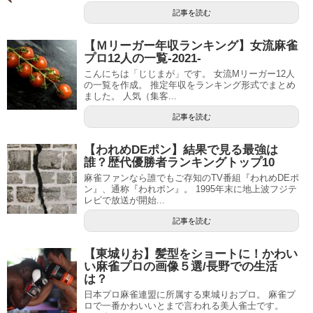
記事を読む
【Ｍリーガー年収ランキング】女流麻雀
プロ12人の一覧-2021-
こんにちは「じじまが」です。 女流Mリーガー12人
の一覧を作成。 推定年収をランキング形式でまとめ
ました。 人気（集客...
記事を読む
【われめDEポン】結果で見る最強は
誰？歴代優勝者ランキングトップ10
麻雀ファンなら誰でもご存知のTV番組『われめDEポ
ン』、通称『われポン』。 1995年末に地上波フジテ
レビで放送が開始...
記事を読む
【東城りお】髪型をショートに！かわい
い麻雀プロの画像５選/長野での生活
は？
日本プロ麻雀連盟に所属する東城りおプロ。 麻雀プ
ロで一番かわいいとまで言われる美人雀士です。