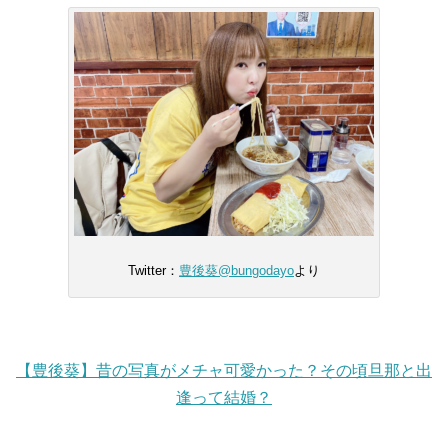
Twitter：
豊後葵@bungodayo
より
【豊後葵】昔の写真がメチャ可愛かった？その頃旦那と出
逢って結婚？