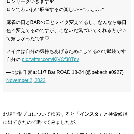
ロンリーグいきます🧡
ロンでわいわい麻雀するの楽しい〜ᐡ⸝⸝ᴗ ̫ ᴗ⸝⸝ᐡ
麻雀の日とBARの日とメイク変えてるし、なんなら毎日
色々変えてるのですが、こないだ気づいてくれる方がい
て嬉しかったです♡
メイクは自分の気持ちあげるためにしてるので武装です
自分の
pic.twitter.com/KjVOf38Tpv
— 北場 千愛🎀11/7 Bar ROAD 18-24 (@pebachie0927)
November 2, 2022
北場千愛プロについて検索すると
「インスタ」
と検索候補
に出てきたので調べてみましたが、