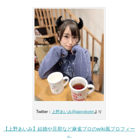
Twitter：
上野あいみ@aipyokorin
より
【上野あいみ】結婚や旦那など麻雀プロのwiki風プロフィー
ル