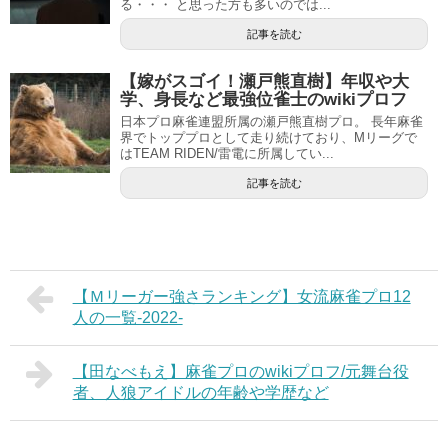
る・・・ と思った方も多いのでは...
記事を読む
【嫁がスゴイ！瀬戸熊直樹】年収や大
学、身長など最強位雀士のwikiプロフ
日本プロ麻雀連盟所属の瀬戸熊直樹プロ。 長年麻雀
界でトッププロとして走り続けており、Mリーグで
はTEAM RIDEN/雷電に所属してい...
記事を読む
【Ｍリーガー強さランキング】女流麻雀プロ12
人の一覧-2022-
【田なべもえ】麻雀プロのwikiプロフ/元舞台役
者、人狼アイドルの年齢や学歴など