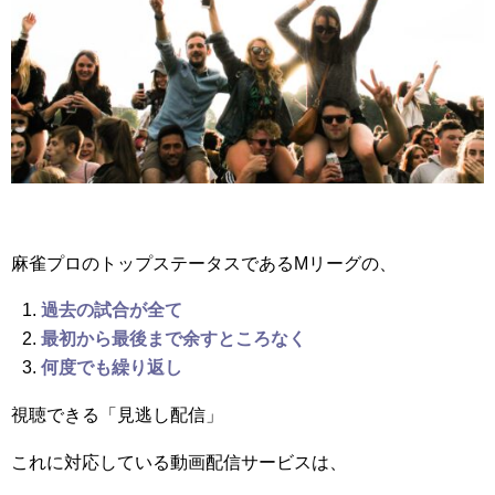
麻雀プロのトップステータスであるMリーグの、
過去の試合が全て
最初から最後まで余すところなく
何度でも繰り返し
視聴できる「見逃し配信」
これに対応している動画配信サービスは、