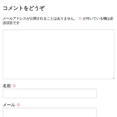
コメントをどうぞ
メールアドレスが公開されることはありません。
※
が付いている欄は必
須項目です
名前
※
メール
※