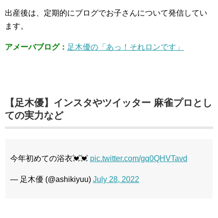
出産後は、定期的にブログでお子さんについて発信してい
ます。
アメーバブログ：
足木優の「あっ！それロンです」
【足木優】インスタやツイッター 麻雀プロとし
ての実力など
今年初めての浴衣💓💓
pic.twitter.com/gq0QHVTavd
— 足木優 (@ashikiyuu)
July 28, 2022