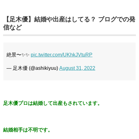
【足木優】結婚や出産はしてる？ ブログでの発
信など
絶景〜✨✨
pic.twitter.com/UKhkJVtuRP
— 足木優 (@ashikiyuu)
August 31, 2022
足木優プロは結婚して出産もされています。
結婚相手は不明です。