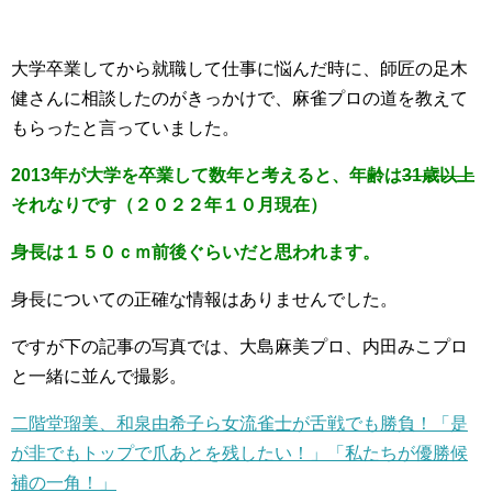
大学卒業してから就職して仕事に悩んだ時に、師匠の足木
健さんに相談したのがきっかけで、麻雀プロの道を教えて
もらったと言っていました。
2013年が大学を卒業して数年と考えると、年齢は
31歳以上
それなりです（２０２２年１０月現在）
身長は１５０ｃｍ前後ぐらいだと思われます。
身長についての正確な情報はありませんでした。
ですが下の記事の写真では、大島麻美プロ、内田みこプロ
と一緒に並んで撮影。
二階堂瑠美、和泉由希子ら女流雀士が舌戦でも勝負！「是
が非でもトップで爪あとを残したい！」「私たちが優勝候
補の一角！」