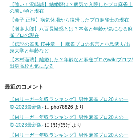
【強い！沢崎誠】結婚歴は？病気で入院したプロ麻雀士
の若い頃と現在
【金子 正輝】病気休場から復帰したプロ麻雀士の現在
【灘麻太郎】八百長疑惑とは？本名と年齢が気になる麻
雀プロの現在
【伝説の雀鬼 桜井章一】麻雀プロの名言と小島武夫/出
身大学と年齢など
【木村瑠璃】離婚した？年齢など麻雀プロのwikiプロフ/
出身高校も気になる
最近のコメント
【Ｍリーガー年収ランキング】男性麻雀プロ20人の一
覧-2023最新版-
に
pho78826
より
【Ｍリーガー年収ランキング】男性麻雀プロ20人の一
覧-2023最新版-
に
ほげほげ
より
【Ｍリーガー年収ランキング】男性麻雀プロ20人の一