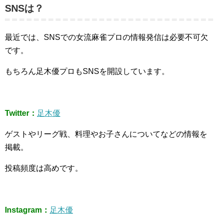
SNSは？
最近では、SNSでの女流麻雀プロの情報発信は必要不可欠
です。
もちろん足木優プロもSNSを開設しています。
Twitter：
足木優
ゲストやリーグ戦、料理やお子さんについてなどの情報を
掲載。
投稿頻度は高めです。
Instagram：
足木優