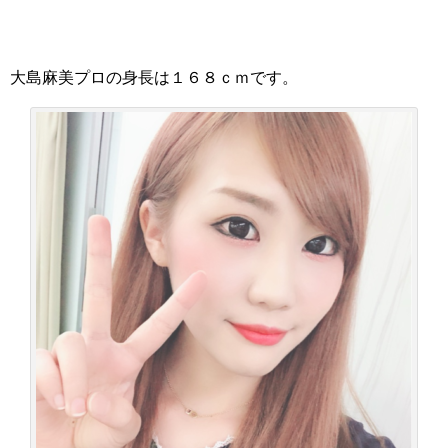
大島麻美プロの身長は１６８ｃｍです。