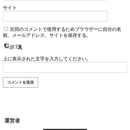
サイト
次回のコメントで使用するためブラウザーに自分の名
前、メールアドレス、サイトを保存する。
上に表示された文字を入力してください。
運営者