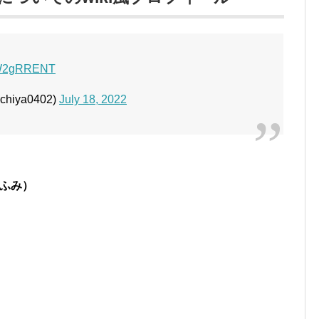
RIW2gRRENT
iya0402)
July 18, 2022
ふみ）