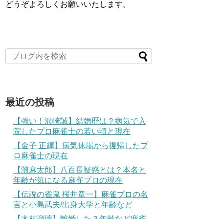
どうぞよろしくお願いいたします。
最近の投稿
【強い！沢崎誠】結婚歴は？病気で入
院したプロ麻雀士の若い頃と現在
【金子 正輝】病気休場から復帰したプ
ロ麻雀士の現在
【灘麻太郎】八百長疑惑とは？本名と
年齢が気になる麻雀プロの現在
【伝説の雀鬼 桜井章一】麻雀プロの名
言と小島武夫/出身大学と年齢など
【木村瑠璃】離婚した？年齢など麻雀