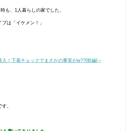
した時も、1人暮らしの家でした。
イプは「イケメン！」
。
！下着チェックでまさかの事実がw??[前編] –
です。