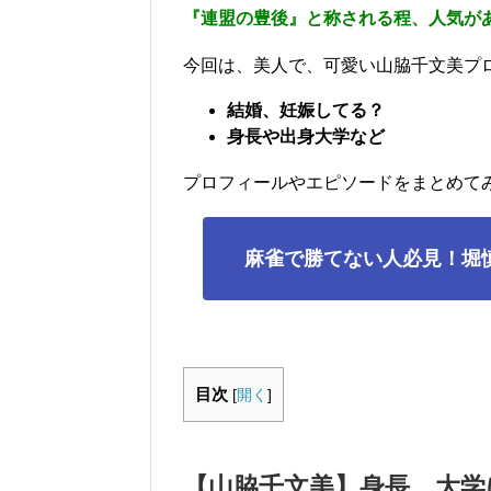
『連盟の豊後』と称される程、人気が
今回は、美人で、可愛い山脇千文美プ
結婚、妊娠してる？
身長や出身大学など
プロフィールやエピソードをまとめて
麻雀で勝てない人必見！堀
目次
[
開く
]
【山脇千文美】身長、大学に