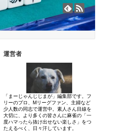
運営者
「まーじゃんじじまが」編集部です。フ
リーのプロ、Mリーグファン、主婦など
少人数の同志で運営中。素人さん目線を
大切に、より多くの皆さんに麻雀の「一
度ハマったら抜け出せない楽しさ」をつ
たえるべく、日々汗しています。