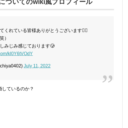
ついてのwiki風プロフィール
くれている皆様ありがとうございます🙇‍♀️
（笑）
しみじみ感じております🥲
r.com/kl0Y6tVOdY
iya0402)
July 11, 2022
婚しているのか？