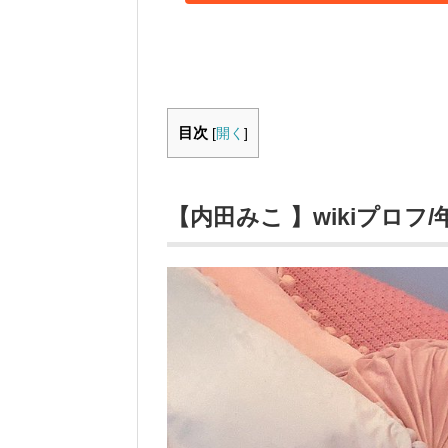
目次
[
開く
]
【内田みこ 】wikiプロフ/