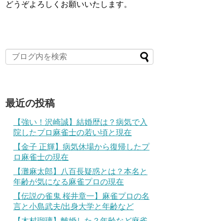
どうぞよろしくお願いいたします。
最近の投稿
【強い！沢崎誠】結婚歴は？病気で入
院したプロ麻雀士の若い頃と現在
【金子 正輝】病気休場から復帰したプ
ロ麻雀士の現在
【灘麻太郎】八百長疑惑とは？本名と
年齢が気になる麻雀プロの現在
【伝説の雀鬼 桜井章一】麻雀プロの名
言と小島武夫/出身大学と年齢など
【木村瑠璃】離婚した？年齢など麻雀