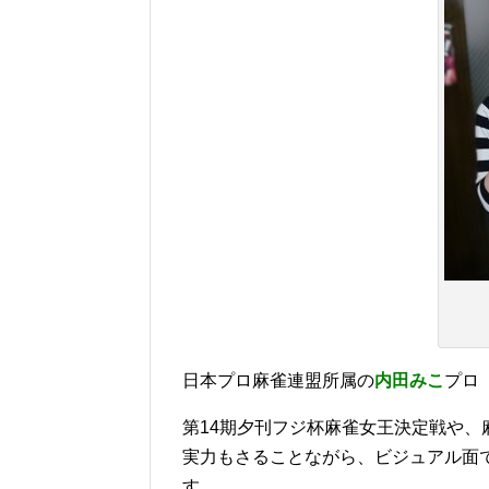
日本プロ麻雀連盟所属の
内田みこ
プロ
第14期夕刊フジ杯麻雀女王決定戦や、
実力もさることながら、ビジュアル面
す。