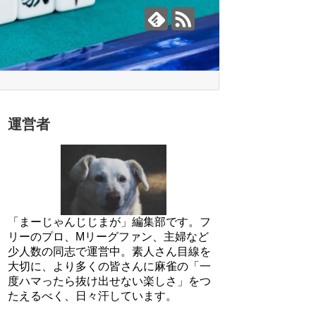
運営者
「まーじゃんじじまが」編集部です。フ
リーのプロ、Mリーグファン、主婦など
少人数の同志で運営中。素人さん目線を
大切に、より多くの皆さんに麻雀の「一
度ハマったら抜け出せない楽しさ」をつ
たえるべく、日々汗しています。