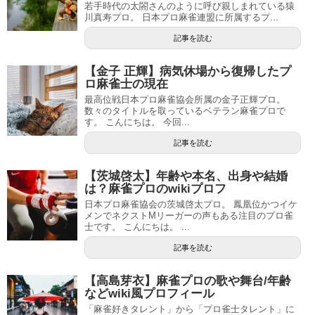
若手時代の太閤さんのように呼び親しまれている猿
川真寿プロ。 日本プロ麻雀連盟に所属するプ...
記事を読む
【金子 正輝】病気休場から復帰したプ
ロ麻雀士の現在
最高位戦日本プロ麻雀協会所属の金子正輝プロ。
数々のタイトルを取っているベテラン麻雀プロで
す。 こんにちは。 今回...
記事を読む
【茨城啓太】年齢や本名、出身や結婚
は？麻雀プロのwikiプロフ
日本プロ麻雀協会の茨城啓太プロ。 鳳凰位かつイケ
メンでネクストMリーガーの声もある注目のプロ雀
士です。 こんにちは。 ...
記事を読む
【高島芽衣】麻雀プロの歌や舞台/年齢
などwiki風プロフィール
「麻雀好きタレント」から「プロ雀士タレント」に