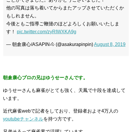
他の写真は落ち着いてからまたアップさせていただくか
もしれません。
今後ともご指導ご鞭撻のほどよろしくお願いいたしま
す！
pic.twitter.com/zyRIWXKA9g
— 朝倉康心/ASAPIN🐴 (@asakurapinpin)
August 8, 2019
朝倉康心プロの兄はゆうせーさんです。
ゆうせーさんも麻雀がとても強く、天鳳で十段を達成して
います。
近代麻雀webで記者をしており、登録者およそ4万人の
youtubeチャンネル
を持つ方です。
兄弟そろって麻雀界で活躍しています。