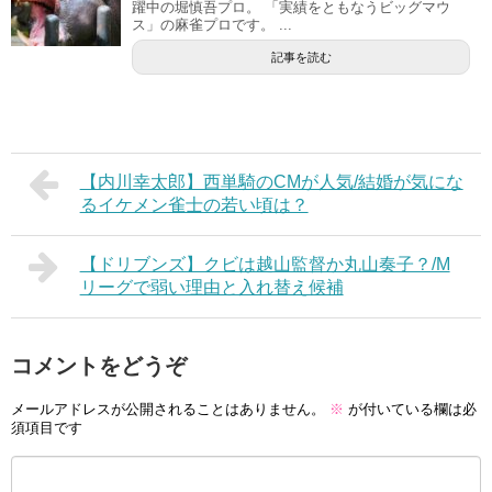
躍中の堀慎吾プロ。 「実績をともなうビッグマウ
ス」の麻雀プロです。 ...
記事を読む
【内川幸太郎】西単騎のCMが人気/結婚が気にな
るイケメン雀士の若い頃は？
【ドリブンズ】クビは越山監督か丸山奏子？/M
リーグで弱い理由と入れ替え候補
コメントをどうぞ
メールアドレスが公開されることはありません。
※
が付いている欄は必
須項目です