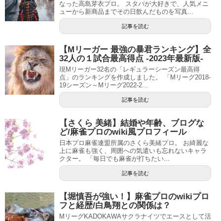
なった高島芽衣プロ。 スタバが大好きで、人気メニ
ューから新商品までその日飲んだものを写真...
記事を読む
【Mリーガー 最強の暴君ランキング】全
32人の１試合最高得点 -2023年最新版-
現Mリーガー32名の「レギュラーシーズン最高得
点」のランキングを作成しました。 「Mリーグ2018-
19シーズン～Mリーグ2022-2...
記事を読む
【さくら 美緒】結婚や年齢、ブログな
ど/麻雀プロのwiki風プロフィール
日本プロ麻雀連盟所属のさくら美緒プロ。 お綺麗な
上に麻雀も強く、周囲への気遣いも忘れないキャラ
クター。 「毎日でも麻雀が打ちたい...
記事を読む
【堀慎吾が強い！】麻雀プロのwikiプロ
フと経歴/白鳥翔との関係は？
MリーグKADOKAWAサクラナイツでエースとして活