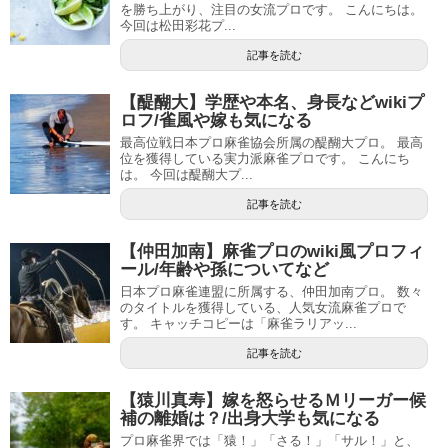
を勝ち上がり、注目の女流プロです。 こんにちは。
今回は松田彩花プ...
記事を読む
【醍醐大】学歴や本名、身長などwikiプ
ロフ/雀風や嫁も気になる
最高位戦日本プロ麻雀協会所属の醍醐大プロ。 最高
位を獲得している実力派麻雀プロです。 こんにち
は。 今回は醍醐大プ...
記事を読む
【仲田加南】麻雀プロのwiki風プロフィ
ール/年齢や孫についてなど
日本プロ麻雀連盟に所属する、仲田加南プロ。 数々
のタイトルを獲得している、人気女流麻雀プロで
す。 キャッチコピーは「麻雀ラリアッ...
記事を読む
【猿川真寿】嫁を怒らせるＭリーガー候
補の離婚は？/出身大学も気になる
プロ麻雀界では「猿！」「さる！」「サル！」と、