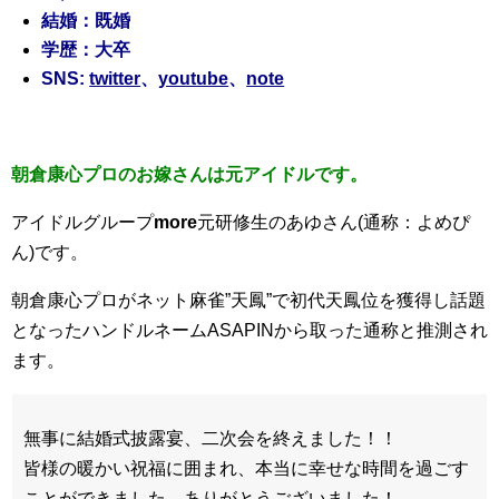
結婚：既婚
学歴：大卒
SNS:
twitter
、
youtube
、
note
朝倉康心プロのお嫁さんは元アイドルです。
アイドルグループ
more
元研修生のあゆさん(通称：よめぴ
ん)です。
朝倉康心プロがネット麻雀”天鳳”で初代天鳳位を獲得し話題
となったハンドルネームASAPINから取った通称と推測され
ます。
無事に結婚式披露宴、二次会を終えました！！
皆様の暖かい祝福に囲まれ、本当に幸せな時間を過ごす
ことができました。ありがとうございました！