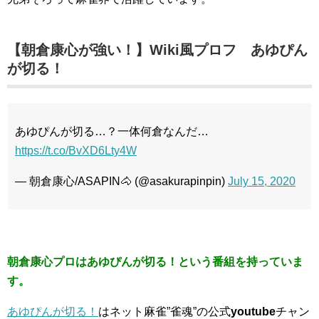
【朝倉康心が強い！】Wiki風プロフ
あゆぴん
が切る！
あゆぴんが切る…？一体何倉なんだ…
https://t.co/BvXD6Lty4W
— 朝倉康心/ASAPIN🐴 (@asakurapinpin)
July 15, 2020
朝倉康心プロはあゆぴんが切る！という番組を持っていま
す。
あゆぴんが切る！
はネット麻雀”雀魂”の公式
youtube
チャン