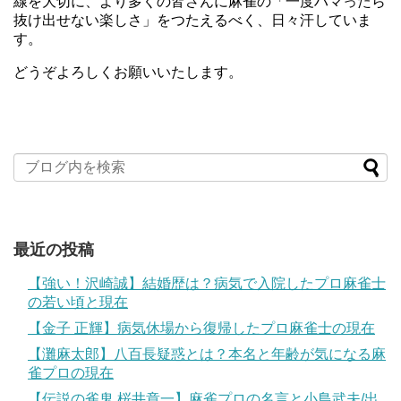
線を大切に、より多くの皆さんに麻雀の「一度ハマったら
抜け出せない楽しさ」をつたえるべく、日々汗していま
す。
どうぞよろしくお願いいたします。
最近の投稿
【強い！沢崎誠】結婚歴は？病気で入院したプロ麻雀士
の若い頃と現在
【金子 正輝】病気休場から復帰したプロ麻雀士の現在
【灘麻太郎】八百長疑惑とは？本名と年齢が気になる麻
雀プロの現在
【伝説の雀鬼 桜井章一】麻雀プロの名言と小島武夫/出