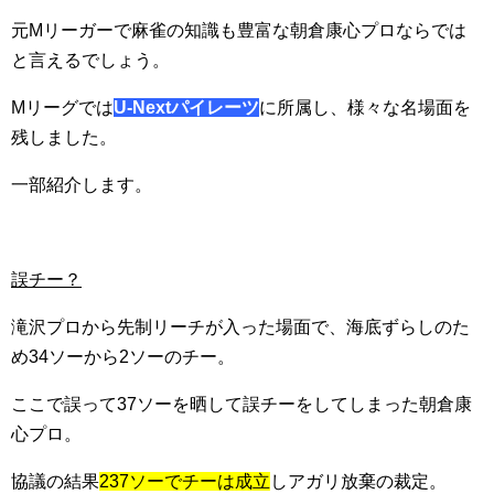
元Mリーガーで麻雀の知識も豊富な朝倉康心プロならでは
と言えるでしょう。
Mリーグでは
U-Nextパイレーツ
に所属し、様々な名場面を
残しました。
一部紹介します。
誤チー？
滝沢プロから先制リーチが入った場面で、海底ずらしのた
め34ソーから2ソーのチー。
ここで誤って37ソーを晒して誤チーをしてしまった朝倉康
心プロ。
協議の結果
237ソーでチーは成立
しアガリ放棄の裁定。