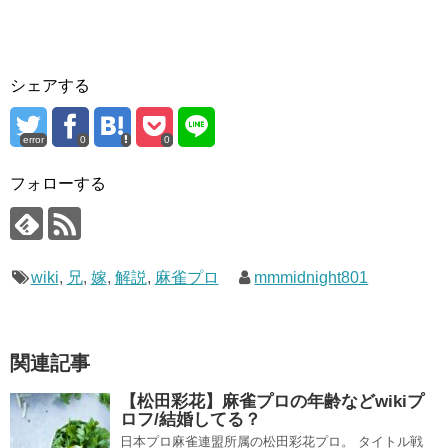
シェアする
error
0
0
フォローする
wiki
,
兄
,
嫁
,
解説
,
麻雀プロ
mmmidnight801
関連記事
【松田彩花】麻雀プロの年齢などwikiプ
ロフ/結婚してる？
日本プロ麻雀連盟所属の松田彩花プロ。 タイトル戦