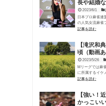
長や結婚
2023/6/1
日本プロ麻雀連
の人気女流麻雀プ
記事を読む
【滝沢和
頃（動画
2023/5/26
Mリーグでは麻
に所属するイケメ
記事を読む
【強い！近
かっこいい