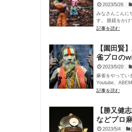
2023/5/26
みなさんこんに
す。 眼鏡をかけ
記事を読む
【園田賢
雀プロのw
2023/5/20
麻雀をやってい
Youtube、A
記事を読む
【勝又健
などプロ麻
2023/5/4