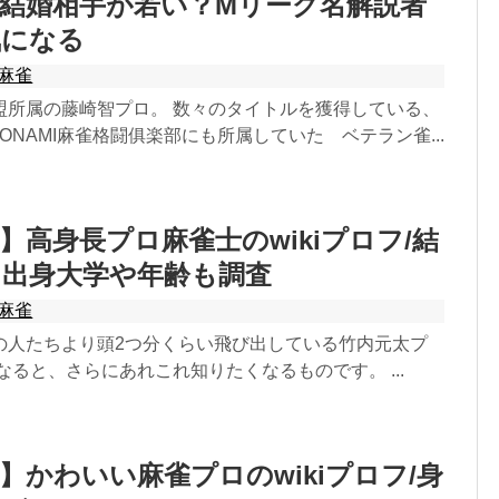
結婚相手が若い？Mリーグ名解説者
気になる
麻雀
盟所属の藤崎智プロ。 数々のタイトルを獲得している、
ONAMI麻雀格闘俱楽部にも所属していた ベテラン雀...
】高身長プロ麻雀士のwikiプロフ/結
？出身大学や年齢も調査
麻雀
の人たちより頭2つ分くらい飛び出している竹内元太プ
なると、さらにあれこれ知りたくなるものです。 ...
】かわいい麻雀プロのwikiプロフ/身