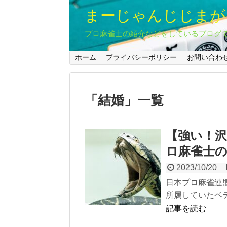
まーじゃんじじまが
プロ麻雀士の紹介などをしているブログ
ホーム
プライバシーポリシー
お問い合わ
「
結婚
」
一覧
【強い！
ロ麻雀士
2023/10/20
日本プロ麻雀連盟
所属していたベテ
記事を読む