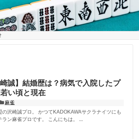
です
せ
沢崎誠】結婚歴は？病気で入院したプ
の若い頃と現在
麻雀
の沢崎誠プロ。 かつてKADOKAWAサクラナイツにも
ラン麻雀プロです。 こんにちは。 ...