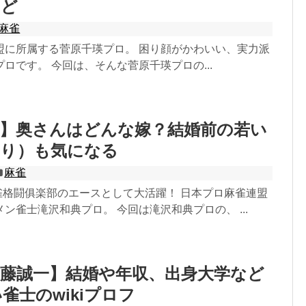
など
麻雀
盟に所属する菅原千瑛プロ。 困り顔がかわいい、実力派
ロです。 今回は、そんな菅原千瑛プロの...
典】奥さんはどんな嫁？結婚前の若い
あり）も気になる
麻雀
雀格闘俱楽部のエースとして大活躍！ 日本プロ麻雀連盟
ン雀士滝沢和典プロ。 今回は滝沢和典プロの、 ...
藤誠一】結婚や年収、出身大学など
雀士のwikiプロフ