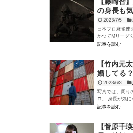
【藤崎智】
の身長も
2023/7/5
日本プロ麻雀連
かつてMリーグK
記事を読む
【竹内元太
婚してる
2023/6/3
写真では、周り
ロ。 身長が気に
記事を読む
【菅原千瑛