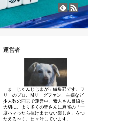
運営者
「まーじゃんじじまが」編集部です。フ
リーのプロ、Mリーグファン、主婦など
少人数の同志で運営中。素人さん目線を
大切に、より多くの皆さんに麻雀の「一
度ハマったら抜け出せない楽しさ」をつ
たえるべく、日々汗しています。