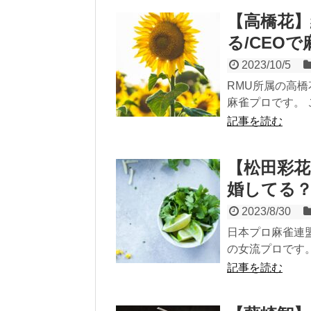
【高橋花
る/CEOで
2023/10/5
RMU所属の高
麻雀プロです。 
記事を読む
【松田彩花
婚してる
2023/8/30
日本プロ麻雀連
の女流プロです。
記事を読む