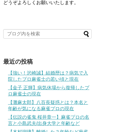
どうぞよろしくお願いいたします。
最近の投稿
【強い！沢崎誠】結婚歴は？病気で入
院したプロ麻雀士の若い頃と現在
【金子 正輝】病気休場から復帰したプ
ロ麻雀士の現在
【灘麻太郎】八百長疑惑とは？本名と
年齢が気になる麻雀プロの現在
【伝説の雀鬼 桜井章一】麻雀プロの名
言と小島武夫/出身大学と年齢など
【木村瑠璃】離婚した？年齢など麻雀