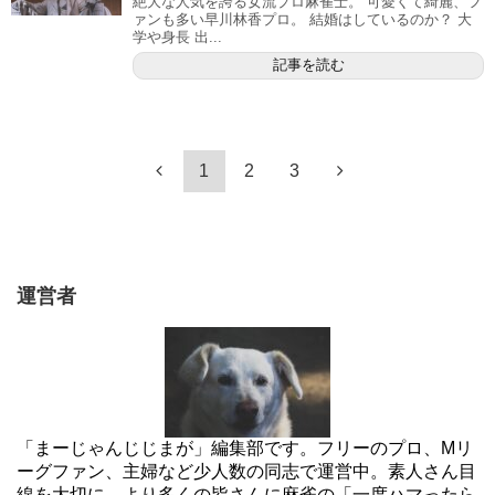
絶大な人気を誇る女流プロ麻雀士。 可愛くて綺麗、フ
ァンも多い早川林香プロ。 結婚はしているのか？ 大
学や身長 出...
記事を読む
1
2
3
運営者
「まーじゃんじじまが」編集部です。フリーのプロ、Mリ
ーグファン、主婦など少人数の同志で運営中。素人さん目
線を大切に、より多くの皆さんに麻雀の「一度ハマったら