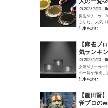
人の一覧-2
2023/5/23
男性Mリーガー
ました。 人気（集
記事を読む
【麻雀プロ
気ランキン
2023/5/23
女流Mリーガー1
の一覧を作成しまし
記事を読む
【園田賢
雀プロのw