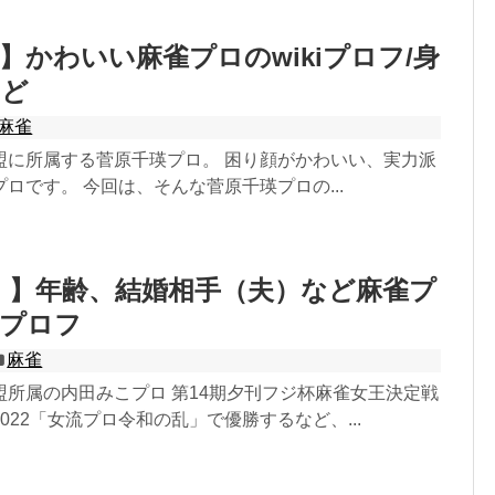
】かわいい麻雀プロのwikiプロフ/身
など
麻雀
盟に所属する菅原千瑛プロ。 困り顔がかわいい、実力派
ロです。 今回は、そんな菅原千瑛プロの...
 】年齢、結婚相手（夫）など麻雀プ
風プロフ
麻雀
盟所属の内田みこプロ 第14期夕刊フジ杯麻雀女王決定戦
022「女流プロ令和の乱」で優勝するなど、...