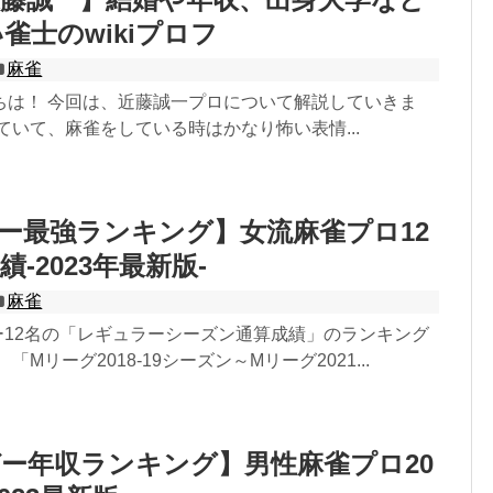
雀士のwikiプロフ
麻雀
ちは！ 今回は、近藤誠一プロについて解説していきま
ていて、麻雀をしている時はかなり怖い表情...
ー最強ランキング】女流麻雀プロ12
-2023年最新版-
麻雀
ー12名の「レギュラーシーズン通算成績」のランキング
「Mリーグ2018-19シーズン～Mリーグ2021...
ー年収ランキング】男性麻雀プロ20