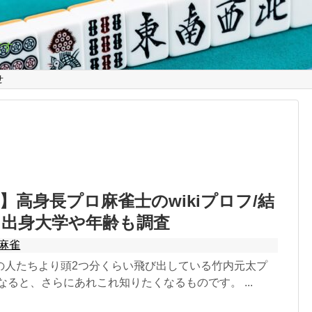
です
せ
】高身長プロ麻雀士のwikiプロフ/結
？出身大学や年齢も調査
麻雀
の人たちより頭2つ分くらい飛び出している竹内元太プ
なると、さらにあれこれ知りたくなるものです。 ...