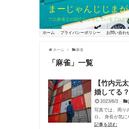
まーじゃんじじまが
プロ麻雀士の紹介などをしているブログ
ホーム
プライバシーポリシー
お問い合わ
ホーム
麻雀
「
麻雀
」
一覧
【竹内元太
婚してる
2023/6/3
写真では、周り
ロ。 身長が気に
記事を読む