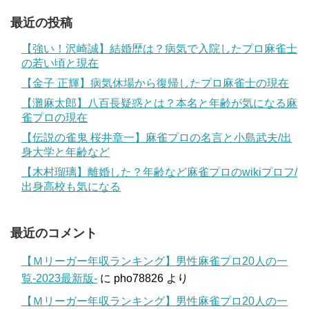
最近の投稿
【強い！沢崎誠】結婚歴は？病気で入院したプロ麻雀士
の若い頃と現在
【金子 正輝】病気休場から復帰したプロ麻雀士の現在
【灘麻太郎】八百長疑惑とは？本名と年齢が気になる麻
雀プロの現在
【伝説の雀鬼 桜井章一】麻雀プロの名言と小島武夫/出
身大学と年齢など
【木村瑠璃】離婚した？年齢など麻雀プロのwikiプロフ/
出身高校も気になる
最近のコメント
【Ｍリーガー年収ランキング】男性麻雀プロ20人の一
覧-2023最新版-
に
pho78826
より
【Ｍリーガー年収ランキング】男性麻雀プロ20人の一