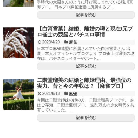
手時代の太閤さんのように呼び親しまれている猿川真
寿プロ。 日本プロ麻雀連盟に所属するプ...
記事を読む
【白河雪菜】結婚、離婚の噂と現在/元プ
ロ雀士の競艇とパチスロ事情
2023/4/20
麻雀
日本プロ麻雀連盟に所属されていた白河雪菜さん 出
展：本人オフィシャルブログより プロ雀士引退後の現
在は、パチスロライターやボート...
記事を読む
二階堂瑠美の結婚と離婚理由、最強位の
実力、昔と今の年収は？【麻雀プロ】
2021/9/18
麻雀
今回は二階堂姉妹の姉の方、二階堂瑠美プロです。 妹
はご存知、二階堂亜樹プロ。 波乱万丈の少女時代を共
有していました。 ...
記事を読む