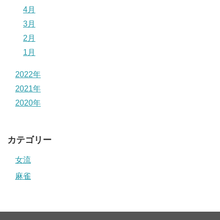
4月
3月
2月
1月
2022年
2021年
2020年
カテゴリー
女流
麻雀