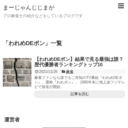
まーじゃんじじまが
プロ麻雀士の紹介などをしているブログです
「
われめDEポン
」
一覧
【われめDEポン】結果で見る最強は誰？
歴代優勝者ランキングトップ10
2021/11/26
麻雀
麻雀ファンなら誰でもご存知のTV番組『われめDEポ
ン』、通称『われポン』。 1995年末に地上波フジテレ
ビで放送が開始...
記事を読む
運営者