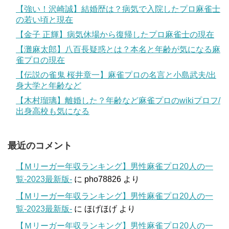
【強い！沢崎誠】結婚歴は？病気で入院したプロ麻雀士
の若い頃と現在
【金子 正輝】病気休場から復帰したプロ麻雀士の現在
【灘麻太郎】八百長疑惑とは？本名と年齢が気になる麻
雀プロの現在
【伝説の雀鬼 桜井章一】麻雀プロの名言と小島武夫/出
身大学と年齢など
【木村瑠璃】離婚した？年齢など麻雀プロのwikiプロフ/
出身高校も気になる
最近のコメント
【Ｍリーガー年収ランキング】男性麻雀プロ20人の一
覧-2023最新版-
に
pho78826
より
【Ｍリーガー年収ランキング】男性麻雀プロ20人の一
覧-2023最新版-
に
ほげほげ
より
【Ｍリーガー年収ランキング】男性麻雀プロ20人の一