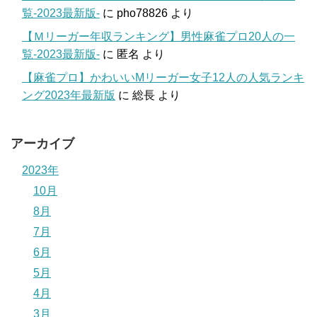
覧-2023最新版-
に
pho78826
より
【Ｍリーガー年収ランキング】男性麻雀プロ20人の一
覧-2023最新版-
に
匿名
より
【麻雀プロ】かわいいMリーガー女子12人の人気ランキ
ング2023年最新版
に
総長
より
アーカイブ
2023年
10月
8月
7月
6月
5月
4月
3月