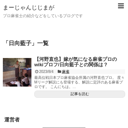
まーじゃんじじまが
プロ麻雀士の紹介などをしているブログです
「
日向藍子
」
一覧
【河野直也】嫁が気になる麻雀プロの
wikiプロフ/日向藍子との関係は？
2023/8/4
麻雀
最高位戦日本プロ麻雀協会所属の河野直也プロ。 度々
Mリーグ解説にも登場する、解説に定評のある麻雀プ
ロです。 こんにちは。...
記事を読む
運営者