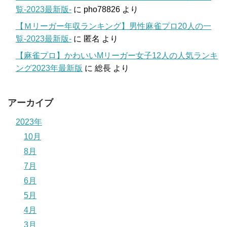
覧-2023最新版-
に
pho78826
より
【Ｍリーガー年収ランキング】男性麻雀プロ20人の一
覧-2023最新版-
に
匿名
より
【麻雀プロ】かわいいMリーガー女子12人の人気ランキ
ング2023年最新版
に
総長
より
アーカイブ
2023年
10月
8月
7月
6月
5月
4月
3月