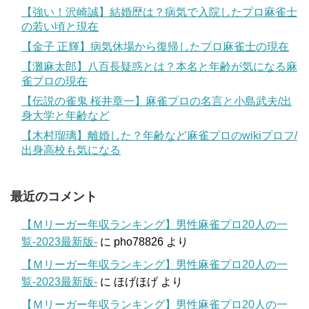
【強い！沢崎誠】結婚歴は？病気で入院したプロ麻雀士
の若い頃と現在
【金子 正輝】病気休場から復帰したプロ麻雀士の現在
【灘麻太郎】八百長疑惑とは？本名と年齢が気になる麻
雀プロの現在
【伝説の雀鬼 桜井章一】麻雀プロの名言と小島武夫/出
身大学と年齢など
【木村瑠璃】離婚した？年齢など麻雀プロのwikiプロフ/
出身高校も気になる
最近のコメント
【Ｍリーガー年収ランキング】男性麻雀プロ20人の一
覧-2023最新版-
に
pho78826
より
【Ｍリーガー年収ランキング】男性麻雀プロ20人の一
覧-2023最新版-
に
ほげほげ
より
【Ｍリーガー年収ランキング】男性麻雀プロ20人の一