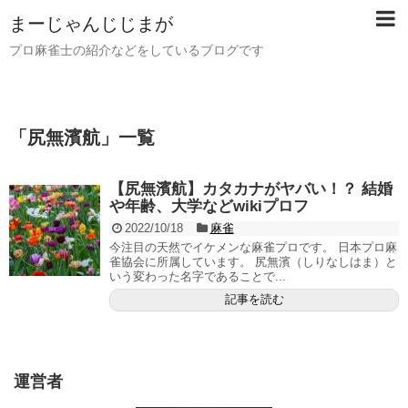
まーじゃんじじまが
プロ麻雀士の紹介などをしているブログです
「
尻無濱航
」
一覧
【尻無濱航】カタカナがヤバい！？ 結婚
や年齢、大学などwikiプロフ
2022/10/18
麻雀
今注目の天然でイケメンな麻雀プロです。 日本プロ麻
雀協会に所属しています。 尻無濱（しりなしはま）と
いう変わった名字であることで...
記事を読む
運営者