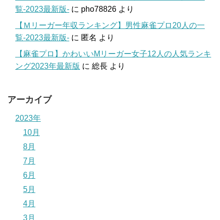
覧-2023最新版-
に
pho78826
より
【Ｍリーガー年収ランキング】男性麻雀プロ20人の一
覧-2023最新版-
に
匿名
より
【麻雀プロ】かわいいMリーガー女子12人の人気ランキ
ング2023年最新版
に
総長
より
アーカイブ
2023年
10月
8月
7月
6月
5月
4月
3月