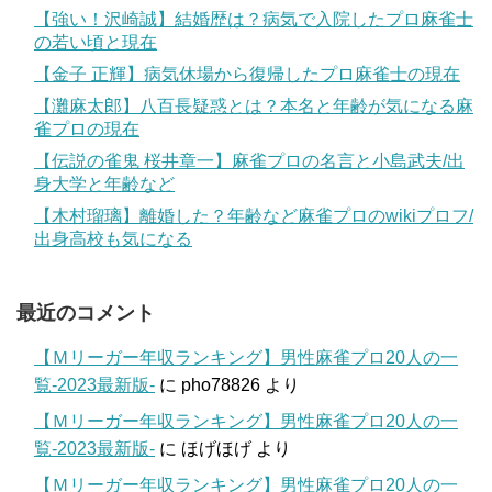
【強い！沢崎誠】結婚歴は？病気で入院したプロ麻雀士
の若い頃と現在
【金子 正輝】病気休場から復帰したプロ麻雀士の現在
【灘麻太郎】八百長疑惑とは？本名と年齢が気になる麻
雀プロの現在
【伝説の雀鬼 桜井章一】麻雀プロの名言と小島武夫/出
身大学と年齢など
【木村瑠璃】離婚した？年齢など麻雀プロのwikiプロフ/
出身高校も気になる
最近のコメント
【Ｍリーガー年収ランキング】男性麻雀プロ20人の一
覧-2023最新版-
に
pho78826
より
【Ｍリーガー年収ランキング】男性麻雀プロ20人の一
覧-2023最新版-
に
ほげほげ
より
【Ｍリーガー年収ランキング】男性麻雀プロ20人の一